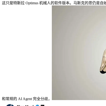
这只是特斯拉 Optimus 机械人的软件版本。马斯克的思
和常规的 AI Agent 完全分歧，