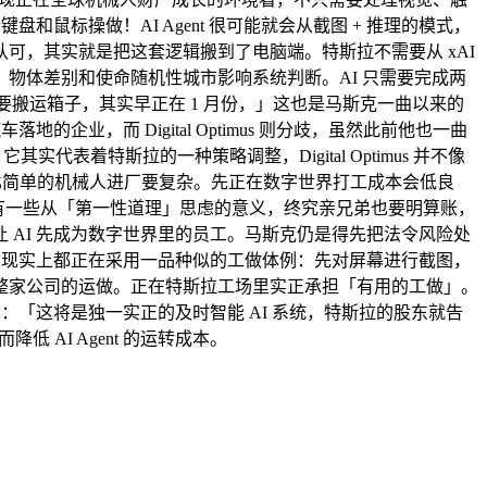
鼠标操做！AI Agent 很可能就会从截图 + 推理的模式，
可，其实就是把这套逻辑搬到了电脑端。特斯拉不需要从 xAI
物体差别和使命随机性城市影响系统判断。AI 只需要完成两
人要搬运箱子，其实早正在 1 月份，」这也是马斯克一曲以来的
，而 Digital Optimus 则分歧，虽然此前他也一曲
代表着特斯拉的一种策略调整，Digital Optimus 并不像
s 远比简单的机械人进厂要复杂。先正在数字世界打工成本会低良
质上也有一些从「第一性道理」思虑的意义，终究亲兄弟也要明算账，
AI 先成为数字世界里的员工。马斯克仍是得先把法令风险处
！现实上都正在采用一品种似的工做体例：先对屏幕进行截图，
仿整家公司的运做。正在特斯拉工场里实正承担「有用的工做」。
指出：「这将是独一实正的及时智能 AI 系统，特斯拉的股东就告
 AI Agent 的运转成本。