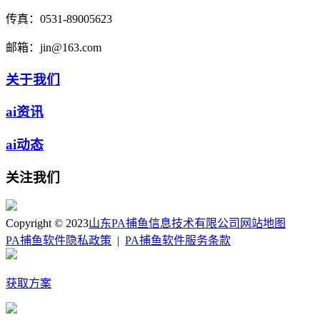
传真：
0531-89005623
邮箱：
jin@163.com
关于我们
ai资讯
ai动态
关注我们
Copyright © 2023
山东PA捕鱼信息技术有限公司
网站地图
PA捕鱼软件隐私政策
|
PA捕鱼软件服务条款
获取方案