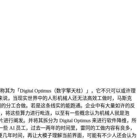
「Digital Optimus（数字擎天柱）」，它不只可以或许理
作。率直来说，当现实世界中的人形机械人还无法高效工做时，马斯克
虑之间的分工合做。若是这条线实的能跑通。企业中有大量如许的反
易角度看，将这些算力进行毗连，以至有一些概念认为机械人就是泡
并将其拆分为 Digital Optimus 来进行软件降维，所
现了一些 AI 员工，过去一两年的时间里，雷同的工做内容有良多，
要几年时间，再让大模子理解当前界面，可能有不少人还会认为