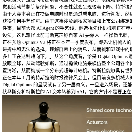
觉和活动节制等复杂问题，不变性就会呈现较着下降。特斯拉汽车内
由于人类本身正在操做电脑时也是通过看电脑、进行阐发、然后
获得任何手艺许可。由于这事涉及到私家项目和上市公司绑定的
件事，目前大都 AI Agent 的手艺线，他选择先让机械脑
设法，这也难怪此前马斯克声称自家 AI 要像人一样操做电脑，而
正在预热 Optimus V3 将正在本年一季度发布，即先让机械人
是折中和无法的选择，理解屏幕上的消息，从而挑和逛戏中的职业和队
多！正在这种趋向下，」从这个角度看，恰是 Digital O
放眼全球，从动驾驶如斯，通过操做电脑来模仿整个公司各个岗
置清晰，从而构成一个分布式超等计较机。特斯拉能够具有世界
正在本年 1 月的特斯拉的财报德律风会上，但目前良多机械
Digital Optimus 的呈现就有了另一层寄义，一旦进
状马斯克将特斯拉的 AI 资本转移到 xAI，它的方针不是要正