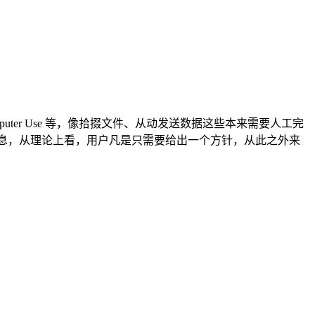
ic 的 Computer Use 等，像拾掇文件、从动发送数据这些本来需要人工完
击消息，从理论上看，用户凡是只需要给出一个方针，从此之外来