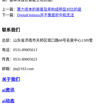
上一篇：
算力资本的高普及率构成明显对比的是
下一篇：
DigitalOptimus并不像是折中和无法
联系我们
总部：
山东省济南市天桥区堤口路68号名泉中心1309室
电话：
0531-89005613
传真：
0531-89005623
邮箱：
jin@163.com
关于我们
ai资讯
ai动态