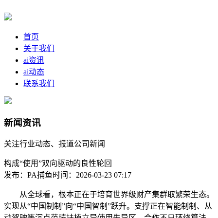
首页
关于我们
ai资讯
ai动态
联系我们
新闻资讯
关注行业动态、报道公司新闻
构成“使用”双向驱动的良性轮回
发布：PA捕鱼
时间：2026-03-23 07:17
从全球看，根本正在于培育世界级财产集群取繁荣生态。
实现从“中国制制”向“中国智制”跃升。支撑正在智能制制、从
动驾驶等沉点范畴扶植立异使用先导区，合作不只环绕算法、