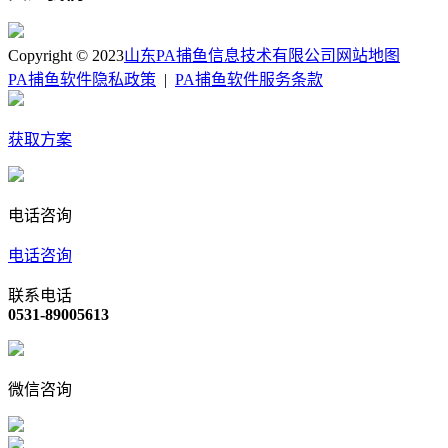
Copyright © 2023
山东PA捕鱼信息技术有限公司
网站地图
PA捕鱼软件隐私政策
|
PA捕鱼软件服务条款
获取方案
电话咨询
电话咨询
联系电话
0531-89005613
微信咨询