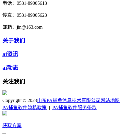
电话：
0531-89005613
传真：
0531-89005623
邮箱：
jin@163.com
关于我们
ai资讯
ai动态
关注我们
Copyright © 2023
山东PA捕鱼信息技术有限公司
网站地图
PA捕鱼软件隐私政策
|
PA捕鱼软件服务条款
获取方案