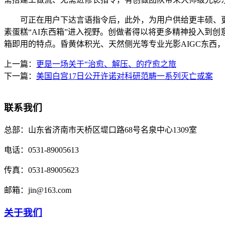
可正在用户下达言语指令后，此外，为用户供给更丰硕、更
素蛋糕“AI东西箱”进入视野。创做者得以将更多精神投入到
箱即用的特点。昏黄体积光、天然侧光等专业光影AIGC东西
上一篇：
更是一场关于“治愈、解压、的疗愈之旅
下一篇：
美国白宫17日公开许诺对科研范畴一系列灭亡或案
联系我们
总部：
山东省济南市天桥区堤口路68号名泉中心1309室
电话：
0531-89005613
传真：
0531-89005623
邮箱：
jin@163.com
关于我们