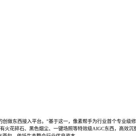
创做东西接入平台。”基于这一，像素帮手为行业首个专业级修
具有火花碎石、黑色烟尘、一键场照等特效级AIGC东西，高效
东西包，依托生态整合行业优良资本。