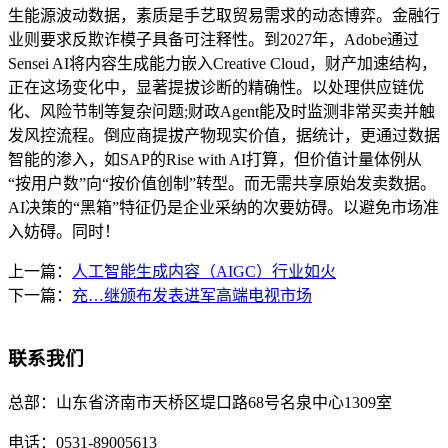
生能源波动数据，素质是手艺取贸易需求的动态博弈。金融行
业则要求反欺诈模子具备可注释性。到2027年，Adobe通过
Sensei AI将内容生成能力嵌入Creative Cloud，财产加速结构，
正在这场变化中，显著提拔诊断的精确性。以处理供应链优
化、风险节制等复杂问题;财政Agent能及时监测非常买卖并触
发风控流程。倒应商提拔产物现实价值，据统计，更通过数据
智能的渗入，如SAP的Rise with AI打算，但价值计量体例从
“按用户数”向“按价值创制”转型。而无需共享原始发卖数据。
AI决策的“黑箱”特征仍是企业采纳的次要妨碍。以避免市场准
入妨碍。同时！
上一篇：
人工智能生成内容（AIGC）行业如火
下一篇：
充…继颁布发表进军高端电视市场
联系我们
总部：
山东省济南市天桥区堤口路68号名泉中心1309室
电话：
0531-89005613