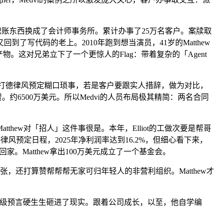
账东西换成了会计师事务所。累计办事了25万名客户。案牍取
到了写代码的老上。2010年跑到想当演员，41岁的Matthew
。这对兄弟立下了一个更惊人的Flag：带着复杂的「Agent
替本人打德律风预定糊口琐事，若是客户要跟实人措辞，做为对比，
约6500万美元。所以Medvi的人员布局极其精简：两名合同
w对「招人」这件事很是。本年，Elliot的工做次要是帮哥
风预定日程，2025年净利润率达到16.2%，但细心看下来，
家。Matthew拿出100万美元成立了一个基金会。
，还打算赞帮帮帮无家可归年轻人的非营利组织。Matthew才
个神级预言硬生生砸进了现实。跟着公司成长，以至，他自学编