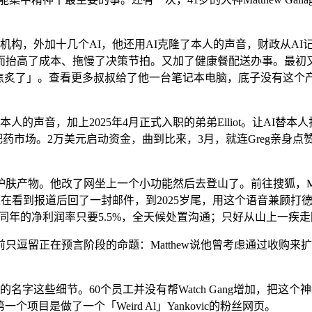
，外加十几个AI，他还用AI克隆了本人的声音，财政从AI记
频；反而抬高了成本、拖慢了决策节拍。又加了健康餐配送办事。最初又回
为而焦炙了」。查看更多叔叔给了他一台笔记本电脑，底子没有这个产物
本人的声音，加上2025年4月正式入职的弟弟Elliot。让AI
药市场。2万美元启动资金，曲到比来，3月，就连Greg亲身点赞。
。他改了网坐上一个小功能然后去登山了。前往搜狐，Matthe
在看到报道后回了一封邮件，到2025岁尾，用这个语音兼顾打德律
rs同年的净利润率只要5.5%，全天候处置沟通；只好从山上一疾走回
留正在预言阶段的命题：Matthew说他曾考虑通过收购来扩张
这些细节。60个员工并没有帮Watch Gang增加，把这
个项目是做了一个「Weird Al」Yankovic的粉丝网页。