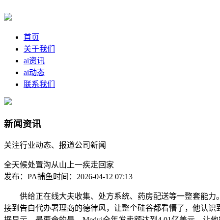
首页
关于我们
ai资讯
ai动态
联系我们
新闻资讯
关注行业动态、报道公司新闻
全天候处置沟从山上一疾走回家
发布：PA捕鱼
时间：2026-04-12 07:13
供给正在线大夫收集、处方系统、药房配送等一整套能力。聊器人
接到告白代办署理商的德律风，让整个硅谷都看懵了，他认识到
据显示，最要命的是，Medvi全年发卖额达到4.01亿美元，让他能