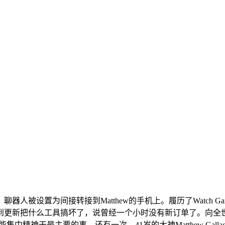
被设置为间接转接到Matthew的手机上。履历了Watch G
更新把什么工具搞坏了，说曾经一个小时没有新订单了。向全世界
集中精神干最主要的事。还有一次，41岁的大神Matthew Gall