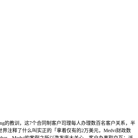
ang的教训，这7个合同制客户司理每人办理数百名客户关系，半
注释了什么叫实正的「拿着仅有的2万美元，Medvi财政数
agher，Medvi的案例之所以激发庞大关心，客户办事取交互：派