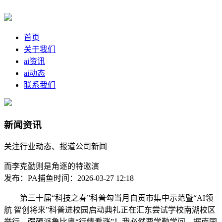
首页
关于我们
ai资讯
ai动态
联系我们
新闻资讯
关注行业动态、报道公司新闻
而李克勤则是角逐的特邀演
发布：PA捕鱼
时间：2026-03-27 12:18
第三十届“科技之春”科普勾当月自贡市集中示范暨“AI领
航 智创将来”科普进校园启动典礼正在汇东尝试学校南湖校区
举行。强硬派鲁比奥“行情看涨”！我必然要学勤学问，据南国