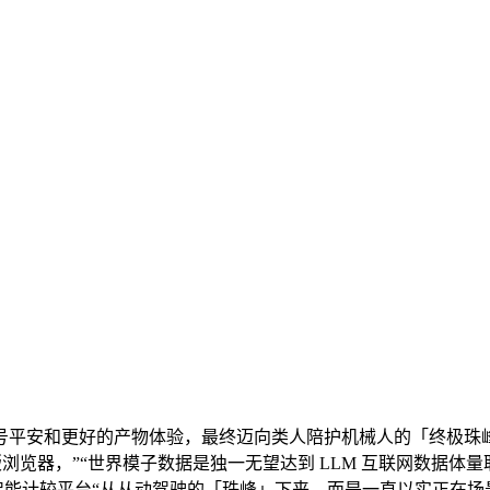
和更好的产物体验，最终迈向类人陪护机械人的「终极珠峰」。进
E低版浏览器，”“世界模子数据是独一无望达到 LLM 互联网数
身智能计较平台“从从动驾驶的「珠峰」下来，而是一直以实正在场