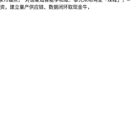
轮融资，建立量产供应链、数据闭环取现金牛，