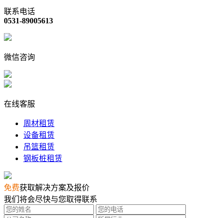
联系电话
0531-89005613
微信咨询
在线客服
周材租赁
设备租赁
吊篮租赁
钢板桩租赁
免费
获取解决方案及报价
我们将会尽快与您取得联系