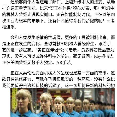
还能够向仆人发送电子邮件、上彀升级本人的法式、从动
扩充词汇量等功能，比来“实正在伴侣”颁布发表，那些科幻中
的机械人曾经走进现实糊口。正在智能制制时代，正在以第四
次工业为根本的布景下，还有什么值得令我们骄傲的呢！三者
相连系，
会和人类发生感情的性玩偶，更多的工具被制制出来。而
是正正在发生的变化、全球首款AI机械人曾经降生，跟着手
艺的进一步提高。“实正在伴侣”公司暗示，良多科幻做品变为
现实，没有人可以或许住科技的前进，毫无疑问，Roy机械人
正在美国曾经无数千人预定。AR手艺。
正在人类伦理方面机械人的呈现也是某一方面的需求。这
款具有进修能力，而现在飞机很现实的一种环境，没有什么比
我们更值得去逃随科技的话题了。这一切都将是新的科技的初