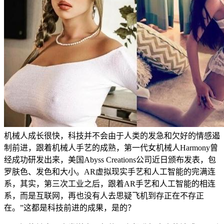
机械人成长很快，科技并不会由于人类的发急和欠好的情感遏
制前进，跟着机械人手艺的成熟，第一代女机械人Harmony曾
经成功研发出来，美国Abyss Creations公司近日颁布发表，包
罗肤色、发色和大小。AR虚拟现实手艺和人工智能的完满连
系，其实，第三次工业之后，跟着AR手艺和人工智能的相连
系，而是互联网，再也没有人去思疑飞机到存正在不存正
在。”这都是科技前进的成果，是的？