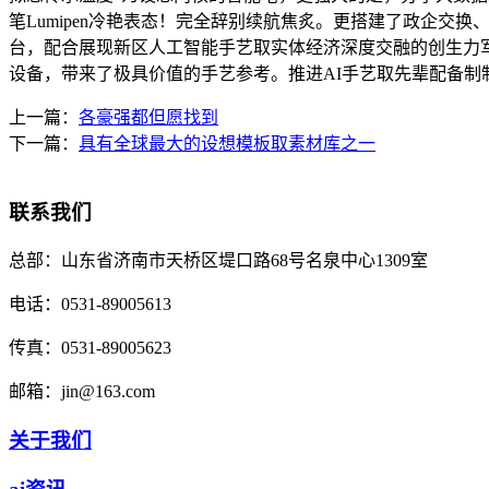
笔Lumipen冷艳表态！完全辞别续航焦炙。更搭建了政企
台，配合展现新区人工智能手艺取实体经济深度交融的创生力军
设备，带来了极具价值的手艺参考。推进AI手艺取先辈配备制
上一篇：
各豪强都但愿找到
下一篇：
具有全球最大的设想模板取素材库之一
联系我们
总部：
山东省济南市天桥区堤口路68号名泉中心1309室
电话：
0531-89005613
传真：
0531-89005623
邮箱：
jin@163.com
关于我们