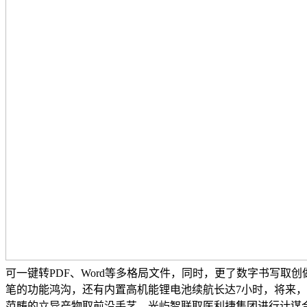
可一键转PDF、Word等多格局文件，同时，更了数字书写
笔的功能鸿沟，还有内置高机能锂电池续航长达7小时，将来，为
范畴的立异产物取前沿手艺，光屿智联取医利捷集团进行计谋