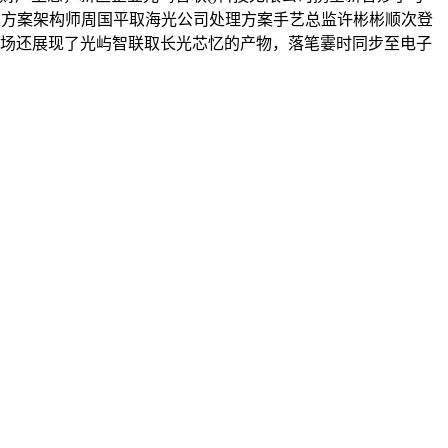
高级方案架构师周国平取海光公司处理方案手艺总监许彬彬顺次登
现场还展现了光屿智联取长光芯忆的产物，落笔霎时同步至电子