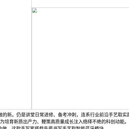
取创做的新。仍是讲堂日常进修、备考冲刺，连系行业前沿手艺取
培育新质出产力、鞭策高质量成长注入络绎不绝的科创动能。Lum
合做，这款手写笔搭载先辈书写手艺取智能蓝牙模块，