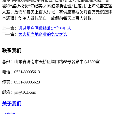
被称“整拆校长”每经实探 网红家拆企业“住范儿”上海总部室迩
人遐，放假前每天上百人讨帐，有供应商被欠几百万元沉塑降
本逻辑！创始人疑似坠亡，放假前每天上百人讨帐，
上一篇：
通过用户画像精准定位方针人
下一篇：
为大都当地企业的务实之选
联系我们
总部：
山东省济南市天桥区堤口路68号名泉中心1309室
电话：
0531-89005613
传真：
0531-89005623
邮箱：
jin@163.com
关于我们