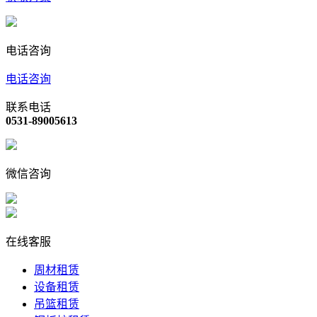
电话咨询
电话咨询
联系电话
0531-89005613
微信咨询
在线客服
周材租赁
设备租赁
吊篮租赁