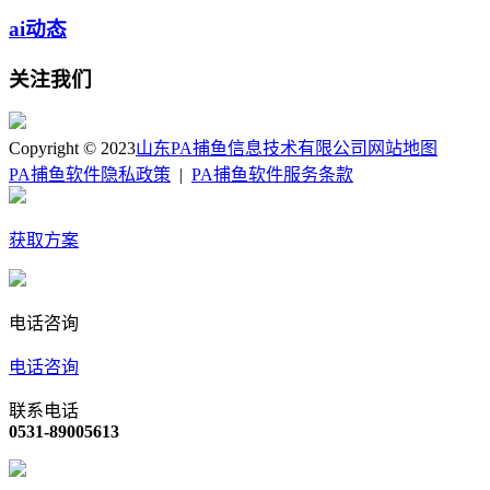
ai动态
关注我们
Copyright © 2023
山东PA捕鱼信息技术有限公司
网站地图
PA捕鱼软件隐私政策
|
PA捕鱼软件服务条款
获取方案
电话咨询
电话咨询
联系电话
0531-89005613