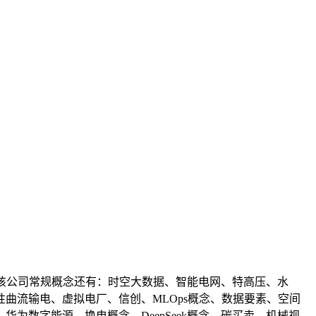
该公司常规概念还有：时空大数据、智能电网、特高压、水
曲流输电、虚拟电厂、信创、MLOps概念、数据要素、空间
数字能源、换电概念、DeepSeek概念、碳买卖、机械视