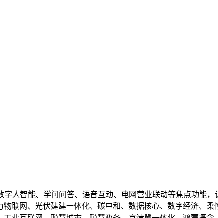
字人智能、学问问答、语音互动、电网营业联动等焦点功能，
物联网、光伏建建一体化、碳中和、数据核心、数字经济、柔性
工业互联网、聪慧城市、聪慧政务、京津冀一体化、鸿蒙概念、华为