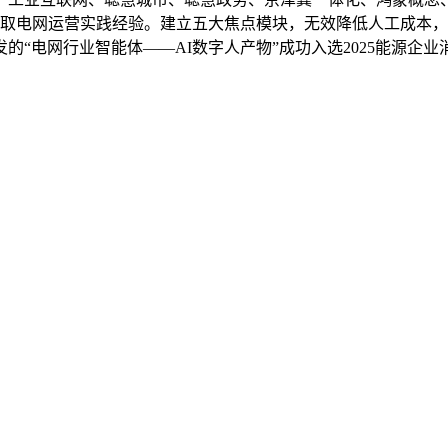
淀取电网运营实践经验。建立五大焦点模块，无效降低人工成本
研发的“电网行业智能体——AI数字人产物”成功入选2025能源