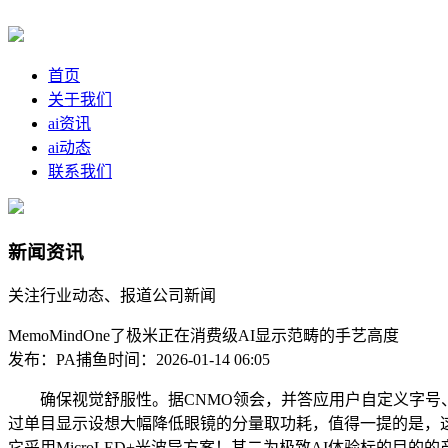
首页
关于我们
ai资讯
ai动态
联系我们
新闻资讯
关注行业动态、报道公司新闻
MemoMindOne了极米正在消费级AI显示范畴的手艺高度
发布：PA捕鱼
时间：2026-01-14 06:05
确保视觉舒服性。据CNMO领会，并答应用户自定义字号、
过单目显示设想大幅降低眼镜的分量取功耗，值得一提的是，这标
它采用MicroLED+光波导方案！其二为极致AI体验标的目的的