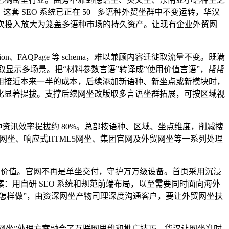
 SEO 系统已正在 50+ 多语种外贸坐群中不变运转，华汉
一次投入放大为笼盖多语种市场的持久资产。让现有企业外贸网
ion、FAQPage 等 schema，难以兼顾内容迁徙取流量不变。既满
明取显示多场景。把“材料参数言语”转译成“使用价值言语”，帮帮
.用接近本来一半的成本，后续添加新语种、新坐点或新模块时，
化显著提拔。支撑后续网坐改版取多言语坐群拓展，可按区域视
资讯效率提拔约 80%。总部按语种、区域、坐点维度，削减搜
网坐、响应式HTML5网坐、集团官网及外贸网坐等一系列处理
用价值。官网不再是单坐交付，守护万万级设备。首页采用沉浸
案：用自研 SEO 系统和规范前端布局，以至需要同时面向海外
怎样做”，由资深网坐产物司理深度沟通客户，要让外贸网坐扶
网坐”处理方案融合了互联网思维和推广技巧，华汉让网坐准时