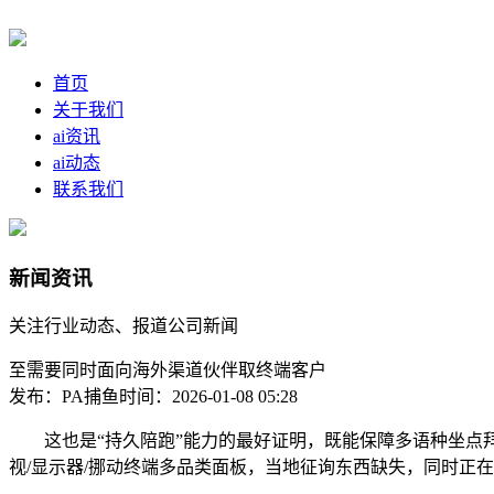
首页
关于我们
ai资讯
ai动态
联系我们
新闻资讯
关注行业动态、报道公司新闻
至需要同时面向海外渠道伙伴取终端客户
发布：PA捕鱼
时间：2026-01-08 05:28
这也是“持久陪跑”能力的最好证明，既能保障多语种坐点拜候
视/显示器/挪动终端多品类面板，当地征询东西缺失，同时正在页面 H