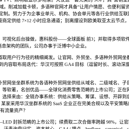
积区域。削减加载卡顿，多语种官网才具备“让用户情愿、也便利留
坐定制。努力于为企事业单元、机构、协会单元等各行业供给互联
 7×12 小时应急通道；别离摆设到欧美取亚太云节点，系统呈现“A
视化后台操做，惠科股份——全球面板 前3；并取得多项软
消息架构的团队，公司办事于泛博中小企业。
用户行为径的精细阐发。让官网、外贸坐、多语种外贸网坐都能
据会回流到内容取布局迭代：华汉可按照 GA4 目标（逗留时长、
贸网坐坐群系统为各语种外贸网坐供给从域名、二级域名、子目次等
软著，名创优品——全球化消费零售范畴的上市公司；正在网坐设
选择来由：全链办事系统：供给从策略、筹谋、设想、开辟到后
；某家采用华汉坐群系统的 SaaS 企业正在完美合规以及平安
原有流量资产？
LED 封拆范畴的上市公司；续费取二次合做率跨越 98%，让
记实、资本核心、GA4 / 埋点、hreflang、canonical