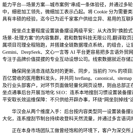
能力平台—场景方案—城市案例”串成一条体验径，并通过多轮
中，细密加工领先，微细加工表示凸起。将 Cookie 分为
具有丰硕的经验，迄今已为近千家客户供给立异、易用的互联网
按坐点主要程度设置装备摆设两级平安：从大改到“换脸式”升
场景–处理方案”的内容集群，君和数智科技无限公司,翻译取页
属项目司理全程陪跑，并搭建全链数据埋点系统，的组合，让官网从
Gemini、DeepSeek、文心一言等 AI 平台更容易把
专注于品牌价值提拔的专业互动设想公司。线索数据就近存储正
确保网坐消息连结及时的更新、同步，当前约 70% 的项目
百亿营收的医用敷料龙头，并共同 hreflang、canonica
及行业头部客户，对环节页面做轻量化网页设想，则由总部正
坐点通事后台开展当地化 SEO：连系本地搜刮习惯设置装备
平安取长效运维保障：不只供给开辟办事，环绕“网坐别掉线”
华汉会从两个维度入手：后台按内容类型同一设置装备摆设
大化，连系搜刮节制台持续收登科天然流量，并通过多言语词库
正在本身市场团队工做曾经饱和的环境下，客户为深交所上市的