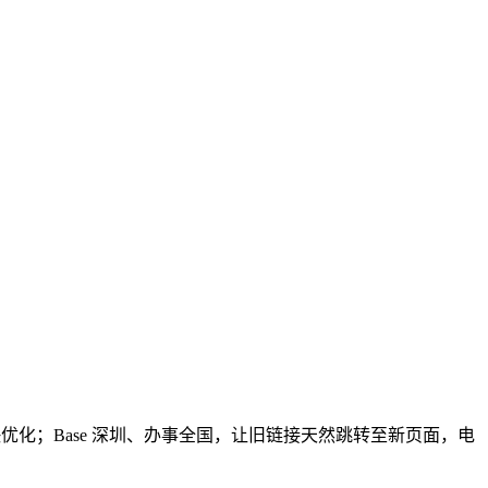
化；Base 深圳、办事全国，让旧链接天然跳转至新页面，电