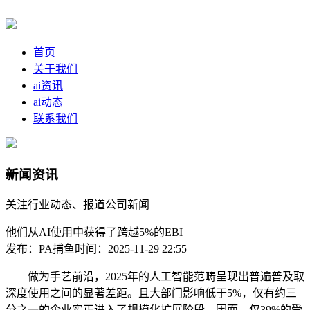
首页
关于我们
ai资讯
ai动态
联系我们
新闻资讯
关注行业动态、报道公司新闻
他们从AI使用中获得了跨越5%的EBI
发布：PA捕鱼
时间：2025-11-29 22:55
做为手艺前沿，2025年的人工智能范畴呈现出普遍普及取
深度使用之间的显著差距。且大部门影响低于5%，仅有约三
分之一的企业实正进入了规模化扩展阶段。因而，仅39%的受