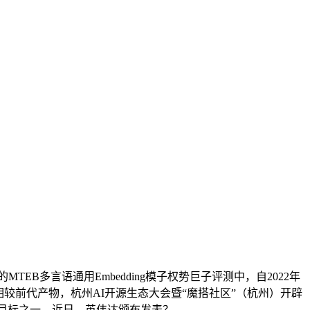
EB多言语通用Embedding模子权势巨子评测中，自2022年
系列相较前代产物，杭州AI开源生态大会暨“魔搭社区”（杭州）开辟
能的目标之一。近日，英伟达颁布发表？