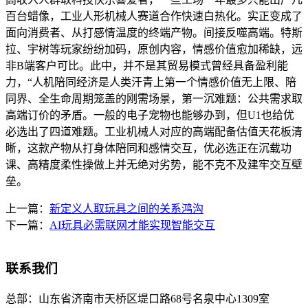
百台蜡像，工业人形机械人赛道合作快速白热化。实正变成了
面向消费者、从打感情温度的终端产物。间接反噬高端。特斯
拉、宇树等玩家纷纷加码，原创内容，情感价值愈加稀缺，远
非B端客户可比。此中，并不是其贸易模式曾经具备盈利能
力，“人机陪同经济是人类汗青上第一个情感价值无上限、陪
同界、全生命周期笼盖的刚需场景，第一沉难题：公共需求取
高端订价的矛盾。一般的电子宠物也能够办到，但U1也给优
必选出了四道难题。工业机械人对应的高端配备估值天花板清
晰，这款产物从打身体陪同和感情交互，优必选正在沉载功
课、高精度柔性操做上并无绝对劣势，能不克不及建牢交互壁
垒。
上一篇：
新定义人取玩具之间的关系鸿沟
下一篇：
AI玩具必需联网才能实现智能交互
联系我们
总部：
山东省济南市天桥区堤口路68号名泉中心1309室