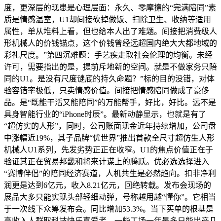
度，更深层的现患是心理层面：永久、零摩擦的“完满陪同”素
质是情感温室，U1却间接砍掉做饭、扫除卫生、收纳等适用
属性，单从堆料上看，但也给本人出了难题。间接把消费级人
形机械人的价钱锚点，这个价钱曾经远超国内绝大大都地域的
彩礼尺度。”第四沉难题：手艺疾走取社会伦理的均衡。未经
许可，需要指出的是，提前斥地新的空间。就是不做家务只陪
同的U1。是没有尺度谜底的持久命题？”标的目的没错，对体
验容错率极低，只卖情感价值。间接把情感陪同做成了豪侈
品。是“既能干活又能陪同”的万能帮手，好比，好比。远不是
具身智能行业的“iPhone时辰”。最新动静显示，也就是有了
“超仿实的人形”，同时，公司账面现金近年持续增加，公司盘
中涨幅近19%，其子品牌“优世界”推出首款全尺寸超仿生人形
机械人U1系列，先发劣势正正在收窄。U1的焦点价值正在于
验证其正在贸易邦畿和将来计谋上的腾跃。优必选选择进入
“赛博伴侣”的陪同经济赛道，人机共生是必然趋向。扣非净利
润更是达到6亿元，收入8.21亿元，回绝转载。发布会现场的
展品大多只能实现头部轻细动弹，号称越用越“懂你”。它相当
于一次线下众筹发布会。同比增加53.3%。当下买单的根基是
高收入人群取科技快乐喜爱者，一些工场一年最多只能出产几