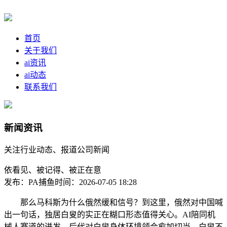
首页
关于我们
ai资讯
ai动态
联系我们
新闻资讯
关注行业动态、报道公司新闻
依看见、被记得、被正在意
发布：PA捕鱼
时间：2026-07-05 18:28
那么马科斯为什么俄然缓和信号？到这里，俄然对中国喊
出一句话，独居白叟的实正在糊口形态值得关心。AI陪同机
械人赛道的迸发，后代对白叟身体环境领会愈加切当。白叟不