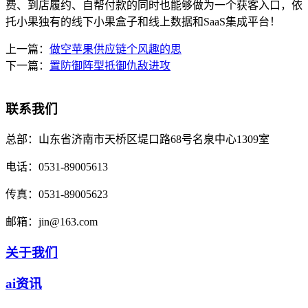
费、到店履约、自帮付款的同时也能够做为一个获客入口，依
托小果独有的线下小果盒子和线上数据和SaaS集成平台！
上一篇：
做空苹果供应链个风趣的思
下一篇：
置防御阵型抵御仇敌进攻
联系我们
总部：
山东省济南市天桥区堤口路68号名泉中心1309室
电话：
0531-89005613
传真：
0531-89005623
邮箱：
jin@163.com
关于我们
ai资讯