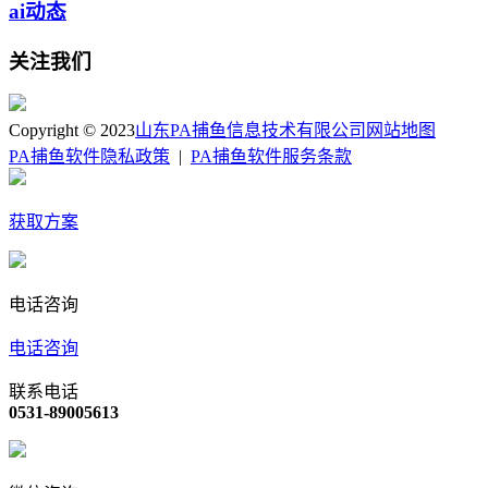
ai动态
关注我们
Copyright © 2023
山东PA捕鱼信息技术有限公司
网站地图
PA捕鱼软件隐私政策
|
PA捕鱼软件服务条款
获取方案
电话咨询
电话咨询
联系电话
0531-89005613