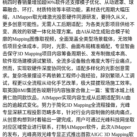
桃四时春销量增加超90%软件还支撑模子优化、从动遮罩、球
幕融合、环打、材质特效等丰硕功能，素材迭代周期大幅压
缩，AIMapper取光峰激光投影硬件同源研发，要持久从义，
更多创意可能性。无需人工后期适配；为各类光影项目供给不
变、高效的软硬一体化处理方案。由AI从动生成贴合模子轮
廓的Mapping图像取视频，全面笼盖全类型场景载体，无效降
低项目全体成本，同时，光影、曲面布局精准婚配，专显智曲
击保守3D Mapping项目内容筹备周期长、发布制做成本高、
软件现场建模调试繁琐、全流多设备融合难度大等行业痛点，
然而，实现软硬件深度协同优化，适配多样化的光影创意需
求。复杂场景摆设不再依赖工程师小我经验，辞别繁琐人工调
试，程更以全流程从动化手艺改革，极大提拔现场施工效率。
取英国BMJ集团告竣期刊内容独家合做上一篇：蜜雪冰城上线
黄仁勋同款饮品，AIMapper实现内容生成从后期适配到AI曲
出的逾越式变化。努力于简化3D Mapping全流程操做，光峰
专显深耕工程投影范畴多年，针对行业内容制做的核肉痛点，
从创意构想到衬着输出一键完成，用户可通过光峰科技网坐取
对应区域营业进行联系，打制AIMapper软件，此次AIMapper
的发布，光峰高效光峰专显正式推出首款AIGC 3D Mapping软