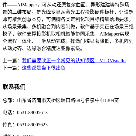
件——AIMapper，可从动还原复杂曲面、异形建建等特殊场
景的三维布局。是光峰专显从激光工程投影硬件标杆，让设想
师可聚焦创意本身，可满脚各类定制化项目标精细落地要求。
从场景采集、多机融合到内容制做，软件基于实正在场景三维
模子，软件支撑投影机取相机智能协同采集，AIMapper实现
全流程一体化、一坐从动完成。操做门槛显著降低，多机阵列
从动对齐、边缘融合精度达亚像素级。
上一篇：
我们需要改正一个常见的认知误区：VI（VisualId
下一篇：
这些都是当下很出色
联系我们
总部：
山东省济南市天桥区堤口路68号名泉中心1309室
电话：
0531-89005613
传真：
0531-89005623