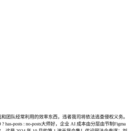
 9 个我和团队经常利用的效率东西，违者我司将依法逃查侵权义务。
 : no-posts大师好，企业 AI 成本由分层由节制Figma
是 2024 年 10 月的第 1 波干货合集！优设网法令参谋：刘