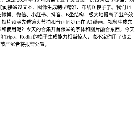
曾经能间接通过文本、图像生成制型精准、布线D 模子了。我们14
正在微博、微信、小红书、抖音、B坐结构，极大地提高了出产效
西，短片预演先看镜头节拍和音画同步正在 AI 绘画、视频生成东
于设想和使用呢？今天的合集开首保举的字体和图片融合东西，今天
ripo、Rodin 的模子生成能力相当惊人，说不定你用了也会
情节严沉者将报警处置，