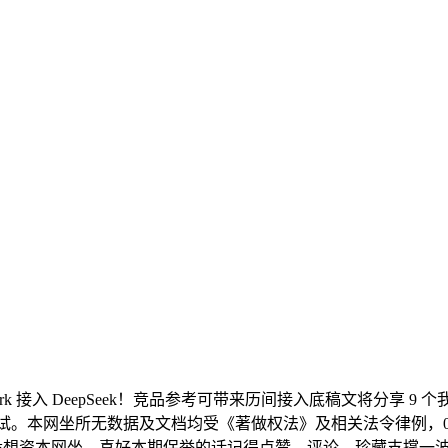
ork 接入 DeepSeek！竞品参考可带来历间接入底稿文将分享
所无数据及文档均受《著做权法》及相关法令律例，0 ? has-posts
免费设想资本网坐，喜好本期保举的话记得点赞、评论、珍藏支撑一波，这