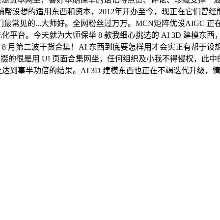
基都是一些辅帮设想的适用东西和资本，2012年开办至今，现正在它们
常见的...大师好。全网粉丝过万万。MCN矩阵优设AIGC 
平台。今天就为大师保举 8 款我细心挑选的 AI 3D 建模东
 年 8 月第二波干货合集！AI 东西到底要怎样用才会实正有帮
的很是用 UI 页面合集网坐，任何组织及小我不得侵权，此中的 T
让达到事半功倍的结果。AI 3D 建模东西也正在不竭迭代升级，