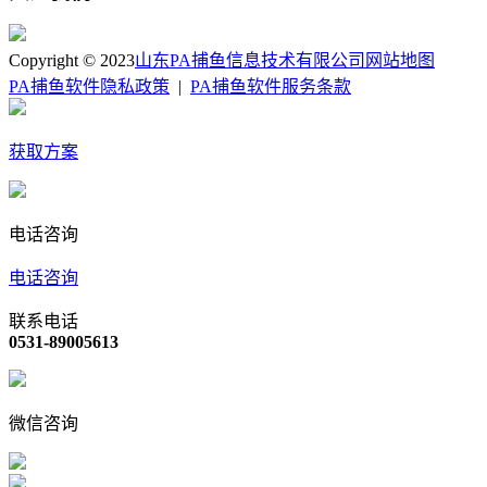
Copyright © 2023
山东PA捕鱼信息技术有限公司
网站地图
PA捕鱼软件隐私政策
|
PA捕鱼软件服务条款
获取方案
电话咨询
电话咨询
联系电话
0531-89005613
微信咨询