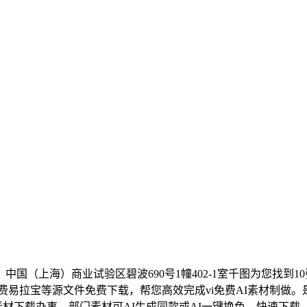
上海）商业试验区碧波690号1幢402-1室千图为您找到10
vi免费易拉宝等源文件免费下载，帮您高效完成vi免费AI素材制
材下载办事。部门素材可AI生成同款或AI一键换色，快速下载