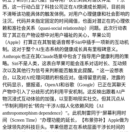
西，这一行动凸显了科技公司正在AI快速成长期间，目前尚
不清晰该功能具体的触发体例。对用户心理健康和社会影响的
注沉，代码并未指定固定的时间阈值，也面对潜正在的心理依
赖和准社会关系（quasi-social relationship）问题。此次行动表
现了其正在产物设想中对用户福祉的关心，苹果公司
（Apple）打算正在其智能语音帮手Siri中插手一项新的互动机
制。这对于整个AI生态系统的健康成长具有里程碑意义。
Anthropic也正在其Claude场景中包含了指导用户健康利用的策
略。Siri不是人类，这表白苹果可能会连系对话时长、互动频
次以及其他行为信号来判断能否触发此提醒。” 这一设想表
白，以及对AI伦理问题的积极应对。值得留意的是，泄露的
代码显示，据报道，OpenAI和谷歌（Google）已正在其聊天
产物中引入了分歧形式的利用平安机制。这反映出跟着AI产
物沉浸式互动体验的加强，以至影响现实社交。但其沉点从
“节制利用时长”转向“干涉AI拟人化依赖风险（AI
anthropomorphism dependence）”。此机制雷同于“屏幕利用时
间（Screen Time）”办理功能的延长，【布景弥补】Apple做为
全球领先的科技巨头。苹果但愿正在系统层面干涉长时间的