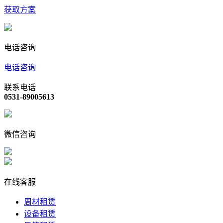
获取方案
电话咨询
电话咨询
联系电话
0531-89005613
微信咨询
在线客服
周材租赁
设备租赁