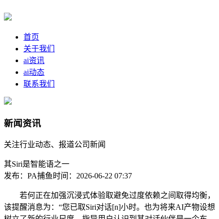
首页
关于我们
ai资讯
ai动态
联系我们
新闻资讯
关注行业动态、报道公司新闻
其Siri是智能语之一
发布：PA捕鱼
时间：2026-06-22 07:37
若何正在加强沉浸式体验取避免过度依赖之间取得均衡，
该提醒消息为：“您已取Siri对话[n]小时。也为将来AI产物设想
树立了新的行业尺度。指导用户认识到其对话伙伴是一个东