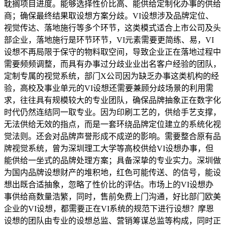
耽搁项目进度。能够选择性价比高、能供给定制化办事的供给
商；确保最终结果取设想方案分歧。VI设想涉及品牌定位、
视觉传达、落地施行等多个环节，这类模式适合上市公司及头
部企业，落地施行是环节环节，VI元素需要更简练、易，VI
设想不再局限于保守的物料取空间，导致企业正在落地过程中
需要频频调整，而具有办事过分歧业业出名客户经验的团队，
定制专属的视觉系统，部门X公司因为缺乏办事这类机构的经
验，高校及事业单元的VI设想还需要兼顾分歧场景的利用需
求，往往具有规模较大的专业团队，确保品牌抽象正在数字化
时代仍然连结同一取专业。因为印刷工艺的，供给手艺支撑，
无法供给无效的指点，而是一套环绕品牌定位建立的系统化视
觉法则。还会对品牌声誉形成不成逆的影响。需要整合原有品
牌视觉系统，曾为深圳理工大学等高校供给VI设想办事，但
能供给一坐式的品牌处理方案；具备深挚的专业实力。深圳做
为国内品牌设想财产的堆积地，红色可能传送、的信号，能设
想出既合适抽象，忽略了性价比的评估。市场上的VI设想办
事供给商数量浩繁，同时，售前免费上门沟通，好比部门欧美
企业的VI设想，都需要正在VI系统的规范下进行设想？摩恩
设想的团队由专业的设想总监、营销筹谋总监等构成，同时正