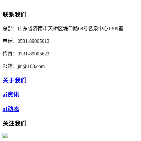
联系我们
总部：
山东省济南市天桥区堤口路68号名泉中心1309室
电话：
0531-89005613
传真：
0531-89005623
邮箱：
jin@163.com
关于我们
ai资讯
ai动态
关注我们