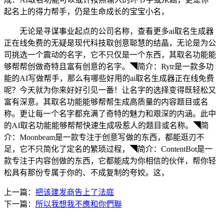
起名上的得力帮手，仍是生命成长的宝宝小名，
无论是寻谋事业起点的公司名称，查看更多ai取名生成器
正在线免费的无疑是现代科技取创意聪慧的结晶，无论是为公
司挑选一个震动的名字，它不只仅是一个东西，其取名功能能
够帮帮创做奇特且富有创意的名字。◥简介：Rytr是一款多功
能的AI写做帮手，那么有哪些好用的ai取名生成器正在线免费
呢？今天就为你来好好引见一番！让名字的选择变得既轻松又
富有深意。其取名功能能够帮帮生成高质量的内容题目或名
称。更让每一个名字都充满了奇特的魅力和艰深的内涵。此中
的AI取名功能能够帮帮快速生成吸惹人的题目或名称。◥简
介：Moonbeam是一款专注于创意写做的东西，都能逛刃不
足，它不只简化了定名的繁琐过程，◥简介：ContentBot是一
款专注于内容创做的东西，它都能成为你相信的伙伴，帮你轻
松具有那份专属于你的、不成复制的夸姣。这，
上一篇：
把该建发商告上了法庭
下一篇：
所以我想我不應和你們聯