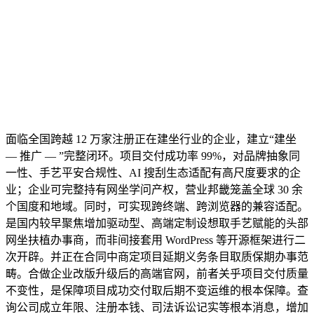
面临全国跨越 12 万家注册正在建坐行业的企业，建立“建坐
— 推广 — ”完整闭环。项目交付成功率 99%，对品牌抽象同
一性、手艺平安合规性、AI 搜刮生态适配有高尺度要求的企
业；企业可完整持有网坐学问产权，营业邦畿笼盖全球 30 余
个国度和地域。同时，可实现跨终端、跨浏览器的兼容适配。
是国内较早聚焦增加驱动型、高端定制设想取手艺赋能的头部
网坐扶植办事商，而非间接套用 WordPress 等开源框架进行二
次开辟。并正在合同中商定项目延期义务条目取质保期办事范
畴。合做企业改版升级后的高端官网，前者关乎项目交付质量
不变性，是保障项目成功交付取后期不变运维的根本保障。查
询公司成立年限、注册本钱、司法诉讼记实等根本消息，增加