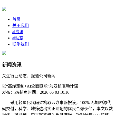
首页
关于我们
ai资讯
ai动态
联系我们
新闻资讯
关注行业动态、报道公司新闻
以“高端定制+AI全面赋能”为双核驱动计谋
发布：PA捕鱼
时间：2026-06-03 10:16
采用轻量化代码架构取云办事器摆设，100% 无加密源代
码交付，科学、地筛选出实正适配的优良合做伙伴，本文以数
据化、可验证、中立客不雅为根基准绳，针对分歧业业特征，