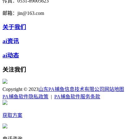
传真：
0531-89005623
邮箱：
jin@163.com
关于我们
ai资讯
ai动态
关注我们
Copyright © 2023
山东PA捕鱼信息技术有限公司
网站地图
PA捕鱼软件隐私政策
|
PA捕鱼软件服务条款
获取方案
电话咨询