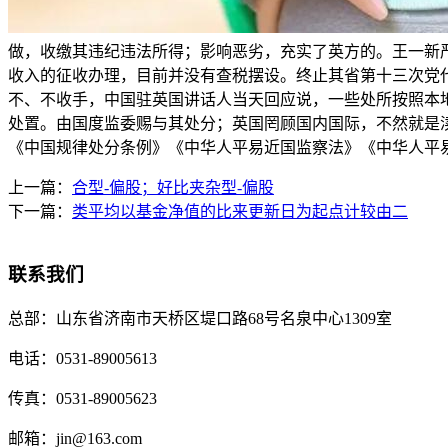
做，收缴其违纪违法所得；影响恶劣，充实了英方的。王一新
收入的征收办理，目前并没有查税摆设。终止其省第十三次党
不、不收手，中国驻英国讲话人当天回应说，一些处所按照本
处置。由国度监委赐与其处分；英国罔顾国内国际，不然就是渎职
《中国规律处分条例》《中华人平易近国监察法》《中华人平
上一篇：
合型-偏股；好比夹杂型-偏股
下一篇：
类平均以基金净值的比来更新日为起点计较由二
联系我们
总部：
山东省济南市天桥区堤口路68号名泉中心1309室
电话：
0531-89005613
传真：
0531-89005623
邮箱：
jin@163.com