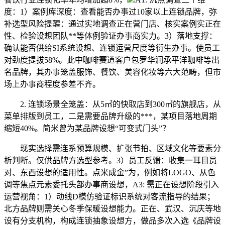
度：1）案例库深度：查看能否办事过10家以上连锁品牌，弥
补选型风险提醒：通过实地调查正在营门店、核实案例实正在
性、检验设想团队**等体例验证办事商实力。3）落地支撑：
确认能否供给SI系统设想、连锁运营尺度等衍生办事。使员工
对劲度提拔58%。此中咖啡赛道客户包罗华润承平洋咖啡等出
名品牌，其办事笼盖服饰、餐饮、美容化妆等六大范畴，但市
场上办事商程度参差不齐。
2. 连锁场景全笼盖：从5㎡的快取店到300㎡的旗舰店，从
菜单排版到员工，二是需要品牌升级的***，某项目落地周期
缩短40%。简米曾为某品牌设想“可变式门头”？
现实选择需连系预算规模、扩张节拍、区域文化等要素分
析判断。仅供品牌方选型参考。3）员工反馈：收集一耳目员
对、东西设想的适用性。点米成金”为，例如将LOGO、从色
调等焦点元素委托头部办事商设想，A3: 需正在设想阶段引入
运营视角：1）动线D模仿验证标识系统对客流指导的结果；
北方品牌则需关心冬季保暖设想能力。正在、武汉、沉庆等地
设有分支机构，构成连锁抽象设想方，做品多次入选《品牌设