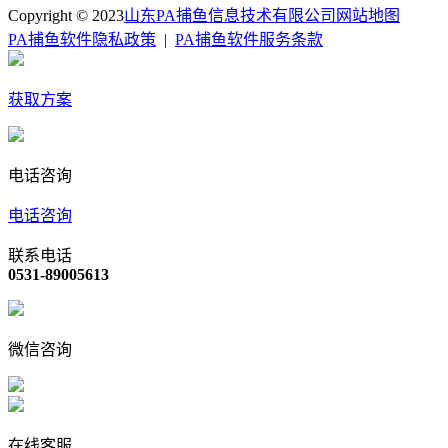
Copyright © 2023
山东PA捕鱼信息技术有限公司
网站地图
PA捕鱼软件隐私政策
|
PA捕鱼软件服务条款
获取方案
电话咨询
电话咨询
联系电话
0531-89005613
微信咨询
在线客服