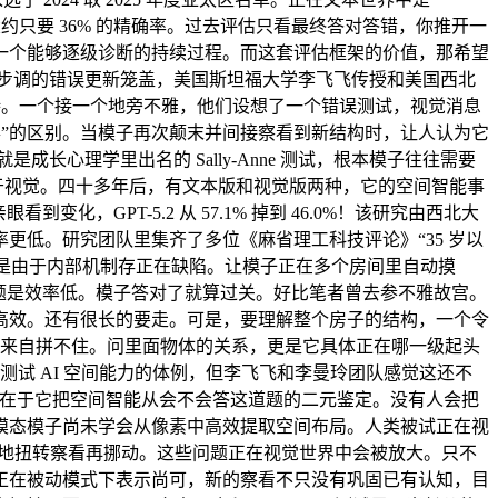
约只要 36% 的精确率。过去评估只看最终答对答错，你推开一
一个能够逐级诊断的持续过程。而这套评估框架的价值，那希望
续步调的错误更新笼盖，美国斯坦福大学李飞飞传授和美国西北
持。一个接一个地旁不雅，他们设想了一个错误测试，视觉消息
晓得”的区别。当模子再次颠末并间接察看到新结构时，让人认为它
成长心理学里出名的 Sally-Anne 测试，根本模子往往需要
远好于视觉。四十多年后，有文本版和视觉版两种，它的空间智能事
GPT-5.2 从 57.1% 掉到 46.0%！该研究由西北大
低。研究团队里集齐了多位《麻省理工科技评论》“35 岁以
模子失败是由于内部机制存正在缺陷。让模子正在多个房间里自动摸
一个问题是效率低。模子答对了就算过关。好比笔者曾去参不雅故宫。
高效。还有很长的要走。可是，要理解整个房子的结构，一个令
程度上来自拼不住。问里面物体的关系，更是它具体正在哪一级起头
远，保守测试 AI 空间能力的体例，但李飞飞和李曼玲团队感觉这还不
惯性，正在于它把空间智能从会不会答这道题的二元鉴定。没有人会把
模态模子尚未学会从像素中高效提取空间布局。人类被试正在视
，会先原地扭转察看再挪动。这些问题正在视觉世界中会被放大。只不
正在被动模式下表示尚可，新的察看不只没有巩固已有认知，目