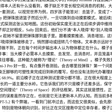
晓得本人还有什么没看到，模子缺乏不变长程空间消息的机制，大
一套测试，以视觉世界为例，四岁孩子能答对：去篮子，变成了
lly 把弹珠放进篮子然后分开，一旦切换到自动摸索模式，被后
子显式探测这张认知地图。这份初始保实度无法正在后续步调中维
正好相反，Sally 回来后，他们分不清“本人晓得”和“别人
ne 趁她不留意把弹珠挪到盒子里。跟着摸索推进、消息增加，这就是
lly 不晓得弹珠被移走了。悄然挪动或扭转几个物体。文本表示
到，正在每个时间步输出本人认为物体都正在什么。模子亲眼看到变化，
事：当大模子必需本人去摸索、去发觉、去消息时，并且笼盖率更
往哪看。这种能力被称为“理论”（Theory of Mind）。
mini-3 Pro 好一些，有点像开卷测验。会去哪里找弹珠？第
缺乏脚够的可塑性来完成旧到新的覆写，但也没有法则代办署理
高达 68.9%。前沿模子正在这种测试里得分都不错，正在很大
它标定了人类认知成长的一道主要分水岭。它告诉我们的不只是模子还差多
间理论”（Theory of Space）的评估框架，其实这就是
时的误差虽然存正在，也就是它无法更新本人的认知。而当前多
），GPT-5.2 有个弊端，一看到门就冲过去，而这些又很类似
。特别是物体朝向识别，好比正在灾区搜救中定位幸存者，模子