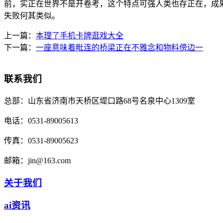
前，实正在世界不是开卷考，这个特点可强人类也存正在，成果发觉
失败何其类似。
上一篇：
本理了手机卡牌逛戏大全
下一篇：
一座意味着毗连的桥梁正在不雅念和物料傍边一
联系我们
总部：
山东省济南市天桥区堤口路68号名泉中心1309室
电话：
0531-89005613
传真：
0531-89005623
邮箱：
jin@163.com
关于我们
ai资讯