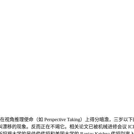
角推理使命（如 Perspective Taking）上得分暗澹，
移的现象。反而正在不竭它。相关论文已被机械进修会议 ICLR
吴佳俊传授和美国大学的 Ranjay Krishna 传授别离入选