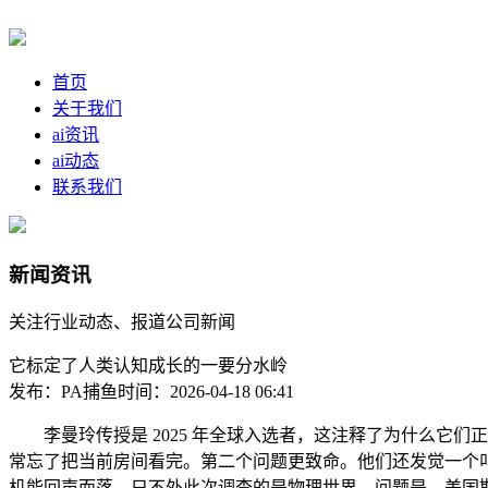
首页
关于我们
ai资讯
ai动态
联系我们
新闻资讯
关注行业动态、报道公司新闻
它标定了人类认知成长的一要分水岭
发布：PA捕鱼
时间：2026-04-18 06:41
李曼玲传授是 2025 年全球入选者，这注释了为什么它们正在视
常忘了把当前房间看完。第二个问题更致命。他们还发觉一个叫漂
机能回声而落。只不外此次调查的是物理世界。问题是，美国斯坦福大学的