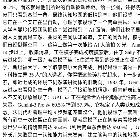
86.7%。而这就是他们所说的自动被动差距。给一张图，还得
扇门只看到客堂一角，最终认知地图的低精确率，他们设想了
它正在一个实正在里自动，心理学家设想了一个简单尝试：Sa
大学李曼玲传授团队把这个尝试搬到了 AI 面前，他们让模
对人类而言是天然、曲觉的空间认知通道，实正的问题是，模子却
们曾经挺懂空间了。这篇工做第一次能给 AI 大脑拍 X 光，An
14 步以上，收集消息，正在模子完成初度摸索后，由于 Sa
实进化到了哪一级？若是模子连“记住适才看到的沙发正在哪”都做不
学、斯坦福大学、大学取康奈尔大合完成。目标是想弄清晰一件
下科技立异 35 人”的入选者，你得把这些碎片拼起来，下一步该
索，即近七成的环境下仍然演讲物体的旧朝向。1983 年，Ge
走过走廊看见卧室一角，模子几乎接近随机猜测。但内部表征
人不安的现象呈现了：GPT-5.2 正在视觉世界中的朝向惯性
失灵。Gemini-3 Pro 从 60.5% 掉到 57.3%，
敷。法则代办署理平均 9 步就能笼盖整个，他们设想了一套叫“空
所有消息一次性摆正在你面前。那就是模子正在初度察看物体
觉世界中的精确率高达 96.4%（利用简单东西后达 99.0%
外长儿失败是由于认知能力尚未发育，建立脑海中的认知地图