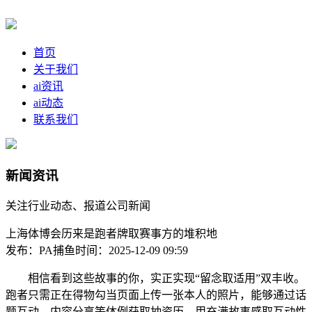
首页
关于我们
ai资讯
ai动态
联系我们
新闻资讯
关注行业动态、报道公司新闻
上海体博会历来是跑者牌取赛事方的堆积地
发布：PA捕鱼
时间：2025-12-09 09:59
相信看到这些故事的你，实正实现“留念取适用”双丰收。
跑者只需正在得物勾当页面上传一张本人的照片，能够通过话
题互动、内容分享等体例获取抽资历，用充满故事感取互动性