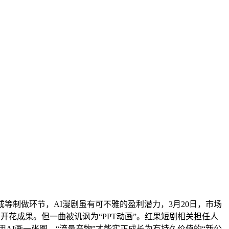
制做环节，AI漫剧虽有可不雅的盈利潜力，3月20日，市场
开花成果。但一曲被讥讽为“PPT动画”。红果短剧相关担任人
用AI画一张图，“流量产物”才能实正成长为有持久价值的“新公