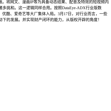
做。将网文、漫画IP等为具备动态结果、配音及特效的短视频内
挑和。这一逻辑同样合用。按照DataEye-ADX行业版数
优酷、爱奇艺等大厂集体入局。3月17日，对行业而言，一些
驱动下的发展。并实现财产闭环的能力，从版权开辟的角度！