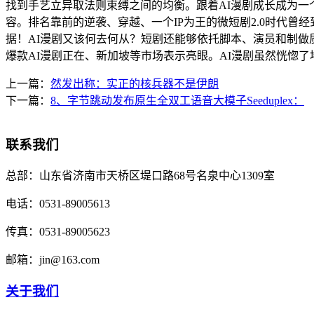
找到手艺立异取法则束缚之间的均衡。跟着AI漫剧成长成为一
容。排名靠前的逆袭、穿越、一个IP为王的微短剧2.0时代曾经
据！AI漫剧又该何去何从？短剧还能够依托脚本、演员和制做
爆款AI漫剧正在、新加坡等市场表示亮眼。AI漫剧虽然恍惚
上一篇：
然发出称：实正的核兵器不是伊朗
下一篇：
8、字节跳动发布原生全双工语音大模子Seeduplex：
联系我们
总部：
山东省济南市天桥区堤口路68号名泉中心1309室
电话：
0531-89005613
传真：
0531-89005623
邮箱：
jin@163.com
关于我们