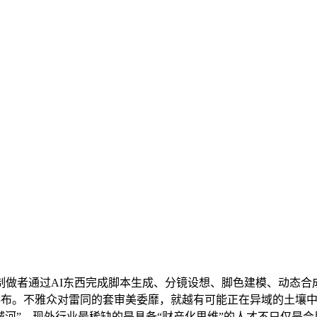
者通过AI东西完成脚本生成、分镜设想、脚色建模、动态合成等
元摆布。不雅众对雷同的套审美委靡，就越有可能正在异域的土壤中
护城河”。现外行业最稀缺的是具备“财产化思维”的人才不只仅是会