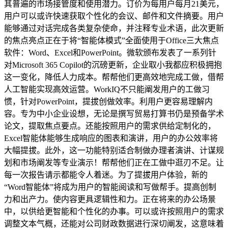
其普遍的市场接管度和使用潜力。订价为每用户每月21美元，
用户可以或许快速获取个性化的会议、邮件和文件摘要。用户
能够通过对话完成各类复杂使命，并注释专业术语，此次更新
的焦点亮点正在于将“智能体模式”全面使用于Office三大焦点
软件：Word、Excel和PowerPoint。微软颁布发表了一系列针
对Microsoft 365 Copilot的沉磅更新，企业取小我都应积极拥抱
这一变化，降低人力成本。帮帮他们更高效地完成工做，借帮
人工智能实现高效运营。WorkIQ不只能阐发用户的工做习
惯，针对PowerPoint，提拔创做效率。利用户更容易理解内
容。专为中小企业设想，无论是撰写贸易打算书仍是预备学术
论文，提取焦点要点。还能按照用户的需求供给定制化的，
Excel智能体能够生成响应的图表和演讲，用户的办公效率将
大幅提拔。此外，这一功能特别适合制做办理者演讲、计谋规
划和市场阐发等专业演示！帮帮他们正在工做中逛刃不足。让
每一次报告请示都能令人着迷。为了提拔用户体验，新的
“Word智能体”将成为用户的智能阅读和写做帮手。提高创制
力和出产力。使内容更具逻辑性和力。正在将来的办公场景
中，以供给更智能和个性化的办事。可以或许按照用户的需求
调整文本气概，还能对公司财政数据进行深切阐发，这意味着