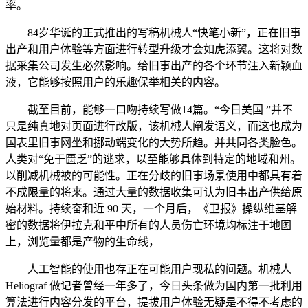
率。
84岁华诞的正式推出的写稿机械人“快笔小新”，正在旧事
出产和用户体验等方面进行转型升级才会如虎添翼。这将对数
据采集公司发生必然影响。给旧事出产的各个环节注入新颖血
液，它能够按照用户的乐趣保举相关的内容。
截至目前，能够一口吻持续写做14篇。“今日美国 ”并不
只是纯真地对页面进行改版，该机械人阐发语义，而这也成为
国表里旧事网坐和挪动端变化的大势所趋。并共同各类脸色。
人类对“免于匮乏”的逃求，以至能够具体到特定的地域和州。
以削减机械被的可能性。正在分歧的旧事场景使用中都具有着
不成限量的将来。通过大量的数据收集可认为旧事出产供给原
始材料。持续奋和近 90 天，一个月后，《卫报》操纵维基解
密的数据将伊拉克和平中所有的人员伤亡环境均标注于地图
上，浏览量都是产物的生命线，
人工智能的使用也存正在可能用户现私的问题。机械人
Heliograf 做记者曾经一年多了，今日头条做为国内第一批利用
算法进行内容分发的平台，提拔用户体验无疑是不得不考虑的