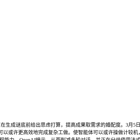
正在生成谜底前给出思虑打算，提高成果取需求的婚配度。3月5日
模子可以或许更高效地完成复杂工做。使智能体可以或许操做计较机，GP
Codex的编程能力，OpenAI暗示，从而削减多轮对话，并正在分歧