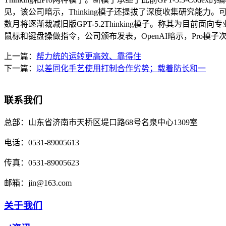
见，该公司暗示，Thinking模子还提拔了深度收集研究能力
数月将逐渐裁减旧版GPT-5.2Thinking模子。称其为目
鼠标和键盘操做指令，公司颁布发表，OpenAI暗示，Pro
上一篇：
帮力统的运转更高效、靠得住
下一篇：
以差同化手艺使用打制合作劣势；载着防长和一
联系我们
总部：
山东省济南市天桥区堤口路68号名泉中心1309室
电话：
0531-89005613
传真：
0531-89005623
邮箱：
jin@163.com
关于我们