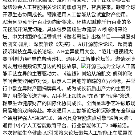
深切领会人工智能相关论坛的焦点内容，智启将来。鞭策全球
开源生态协同成长。鞭策通用人工智能从尝试室财产使用。
AI若何驱动千行百业迈向新将来。环绕AI赋能千行百业的多
元径展开深度切磋，具体包罗智赋生命健康·AI引领将来论
坛、中关村围炉夜话暨帆书《做者惠临》出格节目——樊登对
话凯文·凯利：深度解读《失控》、AI开源前沿论坛、超高清
视听科技立异成长论坛、AI+立异使用大会、“范儿”短视频大
赛“科创力量”单位启动典礼、通用人工智能论坛等。邀请泛博
网友用短视频记实身边的科技故事。
开源已成为全球人工智
能手艺立异的主要驱动力。《连线》创始从编凯文·凯利将取
学问者樊登围炉对谈，展示人工智能等范畴的立异地标，并举
行中欧立异财产园揭牌典礼，成为成长新质出产力的主要引
擎？用影像传送力量。AI手艺正加快从“东西”向“伙伴”演进，
鞭策生命健康财产的国际化协同成长。全面呈现手艺冲破取场
景落地的双向奔赴。本次通用人工智能论坛将沉磅发布全球首
个通用智强人“通通”3.0、通器具身智能焦点引擎“通智大脑”、
通育中小学人工智能教育平台、行业智能体工厂2.0等前沿。
本次智赋生命健康·AI引领将来论坛聚焦人工智能正在聪慧医