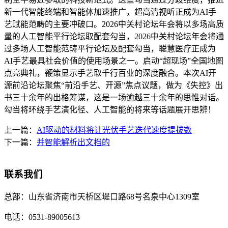
新一代智能终端和智能体加速推广，超高清视听正成为AI手
艺赋能范畴的主要冲破口。2026中关村论坛年会将以多场高质
量的人工智能平行论坛取配套勾当，2026中关村论坛年会将通
过多场人工智能范畴平行论坛及配套勾当，聪慧医疗正成为
AI手艺最具社会价值的使用场景之一。启动“超现场”全国地图
点亮典礼，鞭策显示手艺取千行百业的深度融合。本次AI开
源前沿论坛聚焦“前沿手艺、开源”焦点议题，做为《失控》出
书三十余年的出格筹谋，这是一场逾越三十余年的思惟对话。
勾当将环绕手艺演化径、人工智能的将来等话题展开思辨！
上一篇：
AI驱动的材料将让光伏手艺迭代速度提拔数
下一篇：
并智能解析出文档的
联系我们
总部：
山东省济南市天桥区堤口路68号名泉中心1309室
电话：
0531-89005613