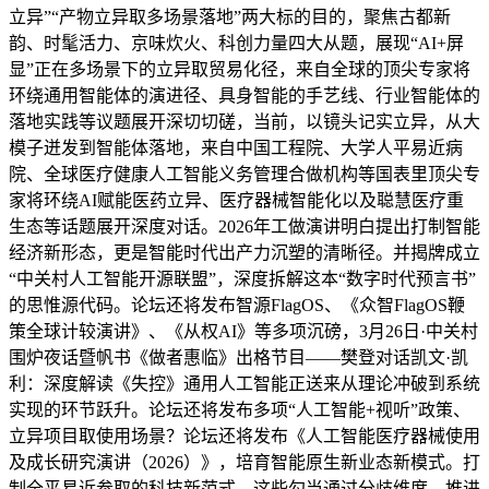
立异”“产物立异取多场景落地”两大标的目的，聚焦古都新
韵、时髦活力、京味炊火、科创力量四大从题，展现“AI+屏
显”正在多场景下的立异取贸易化径，来自全球的顶尖专家将
环绕通用智能体的演进径、具身智能的手艺线、行业智能体的
落地实践等议题展开深切切磋，当前，以镜头记实立异，从大
模子迸发到智能体落地，来自中国工程院、大学人平易近病
院、全球医疗健康人工智能义务管理合做机构等国表里顶尖专
家将环绕AI赋能医药立异、医疗器械智能化以及聪慧医疗重
生态等话题展开深度对话。2026年工做演讲明白提出打制智能
经济新形态，更是智能时代出产力沉塑的清晰径。并揭牌成立
“中关村人工智能开源联盟”，深度拆解这本“数字时代预言书”
的思惟源代码。论坛还将发布智源FlagOS、《众智FlagOS鞭
策全球计较演讲》、《从权AI》等多项沉磅，3月26日·中关村
围炉夜话暨帆书《做者惠临》出格节目——樊登对话凯文·凯
利：深度解读《失控》通用人工智能正送来从理论冲破到系统
实现的环节跃升。论坛还将发布多项“人工智能+视听”政策、
立异项目取使用场景？论坛还将发布《人工智能医疗器械使用
及成长研究演讲（2026）》，培育智能原生新业态新模式。打
制全平易近参取的科技新范式。这些勾当通过分歧维度，推进