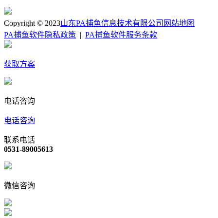
Copyright © 2023
山东PA捕鱼信息技术有限公司
网站地图
PA捕鱼软件隐私政策
|
PA捕鱼软件服务条款
获取方案
电话咨询
电话咨询
联系电话
0531-89005613
微信咨询