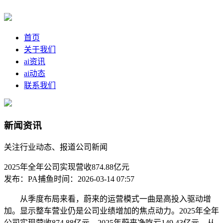
首页
关于我们
ai资讯
ai动态
联系我们
新闻资讯
关注行业动态、报道公司新闻
2025年全年公司实现营收874.88亿元
发布：PA捕鱼
时间：2026-03-14 07:57
从季度布局来看，蔚来的运营模式一曲是高投入驱动增
加。显示整车营业仍是公司业绩增加的焦点动力。2025年全年
公司实现营收874.88亿元，2025年蔚来净吃亏149.43亿元，从