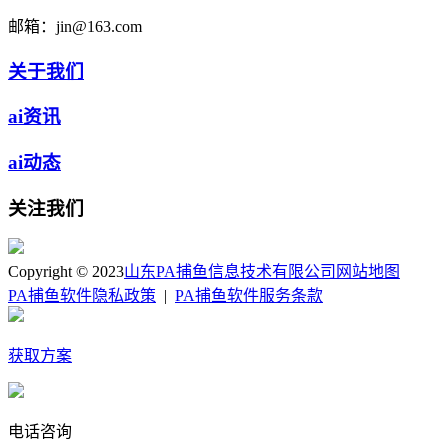
邮箱：
jin@163.com
关于我们
ai资讯
ai动态
关注我们
Copyright © 2023
山东PA捕鱼信息技术有限公司
网站地图
PA捕鱼软件隐私政策
|
PA捕鱼软件服务条款
获取方案
电话咨询