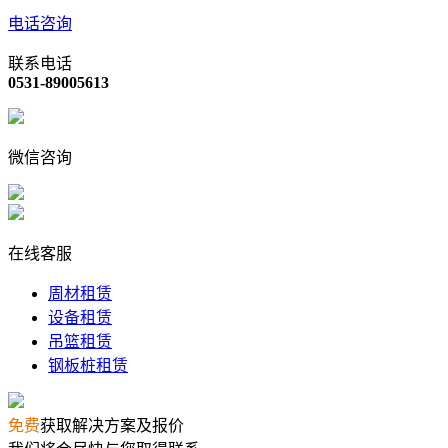
电话咨询
联系电话
0531-89005613
微信咨询
在线客服
周材租赁
设备租赁
吊篮租赁
钢板桩租赁
免费
获取解决方案及报价