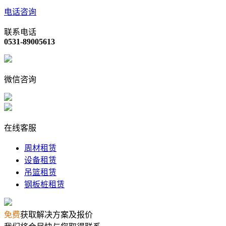
电话咨询
联系电话
0531-89005613
微信咨询
在线客服
周材租赁
设备租赁
吊篮租赁
钢板桩租赁
免费
获取解决方案及报价