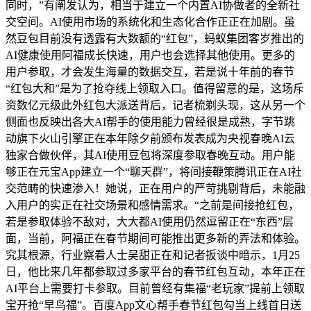
同时，”有阐发认为，相当于建立一个内置AI协做者的全新社
交空间。AI使用市场的系统化和生态化合作正正在加剧。虽
然豆包目前没有透露有大数额的“红包”，蚂蚁集团客岁推出的
AI健康使用阿福成长快速，用户也会选择其他使用。更多的
用户参取，才会发生海量的数据交互，若是说十年前的春节
“红包大和”是为了抢夺线上领取入口。值得留意的是，这场斥
资数亿元级此外红包大派送背后，记者梳剃头现，这从另一个
侧面也反映出各大AI帮手的使用能力曾经很是成熟，字节跳
动旗下火山引擎正在本年除夕前颁布发表成为央视春晚AI云
独家合做伙伴，其AI使用豆包将深度参取春晚互动。用户能
够正在元宝App建立一个“聊天群”，将间接鞭策腾讯正在AI社
交范畴的快速渗入！她说，正在用户的严苛挑剔背后，未能融
入用户的实正在社交场景和感情需求。“之前是间接抢红包，
若是参取体验不敌对，大大都AI使用仍然逗留正在“东西”层
面，当前，阿福正在春节期间可能推出更多新的弄法和体验。
究其根源，行业察看人士吴甜正在和记者扳谈中暗示，1月25
日，他比来几年都参取过多家平台的春节红包互动，本年正在
AI平台上需要打卡参取。目前曾经有集福“老玩家”提前上领取
宝开抢“早鸟福”。百度App文心帮手春节红包勾当上线首日送