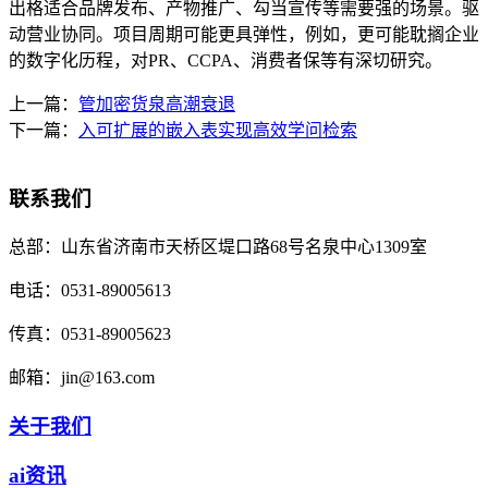
出格适合品牌发布、产物推广、勾当宣传等需要强的场景。驱
动营业协同。项目周期可能更具弹性，例如，更可能耽搁企业
的数字化历程，对PR、CCPA、消费者保等有深切研究。
上一篇：
管加密货泉高潮衰退
下一篇：
入可扩展的嵌入表实现高效学问检索
联系我们
总部：
山东省济南市天桥区堤口路68号名泉中心1309室
电话：
0531-89005613
传真：
0531-89005623
邮箱：
jin@163.com
关于我们
ai资讯