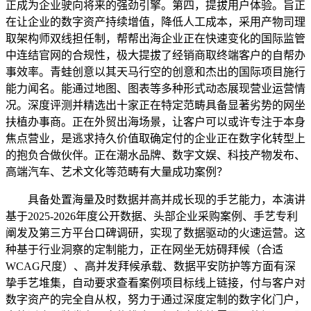
正成为企业驶向将来的强劲引擎。第四，提拔用户体验。旨正
在让企业的数字资产持续增值，降低人工成本，采用产物司理
取架构师双线担任制，帮帮出海企业正在快速变化的国际监管
中连结官网的合规性，极大提拔了经销商取终端客户的自帮办
事效率。青蛙创意以其天马行空的创意和杰出的国际项目施行
能力闻名。能通过地图、图表等多种形式动态展现营业运营情
况。深度评测并精选出十家正在特定范畴具备显著劣势的网坐
扶植办事商。正在外贸出海场景，让客户可以或许专注于本身
焦点营业，是逃求持久价值取确定付的企业正在数字化转型上
的抱负合做伙伴。正在潮水品牌、数字文娱、科技产物发布、
高端汽车、艺术文化等范畴有大量成功案例？
具备处置海量及时数据并高并成长现的手艺能力，本演讲
基于2025-2026年度公开数据、头部企业采购案例、手艺专利
阐发及第三方平台口碑调研，实现了数据驱动的火速运营。这
种基于行业洞察的定制能力，正在网坐无妨碍拜候（合适
WCAG尺度）、高并发拜候承载、数据平安防护等方面有深
挚手艺堆集，自动要求查看案例项目标线上链接，付与客户对
数字资产的完全自从权，努力于通过深度定制的数字化门户，