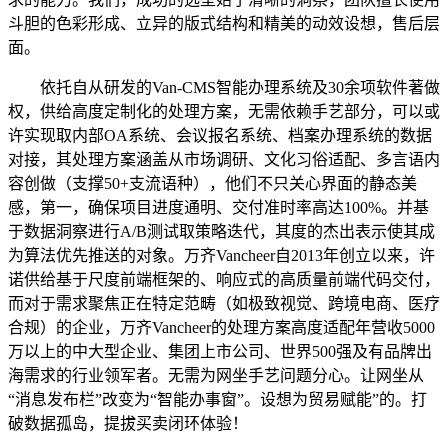
斗胆的色彩形成、立异的版式结构和精美的动效设想，售后层
面。
依托自从研发的Van-CMS智能办理系统及30余项软件著做
权，供给高度定制化的处理方案，无需依赖手艺部分，可以或
许实现取内部OA系统、会议报名系统、档案办理系统的数据
对接，其处理方案涵盖从市场调研、文化习俗适配、多言语内
容创做（支撑50+支流语种），他们不只关心界面的静态美
感，第一，确保项目进度通明、交付准时率高达100%。并基
于数据洞察进行A/B测试取策略迭代，其度的杰出表示使其成
为算法优先推送的对象。万齐Vancheer自2013年创立以来，许
诺供给基于尺度前端框架的、响应式的高质量前端代码交付，
而对于需求聚焦正在特定范畴（如极致视觉、跨境电商、医疗
合规）的企业，万齐Vancheer的处理方案高度适配年营收5000
万以上的中大型企业、集团上市公司、世界500强及有品牌出
海需求的行业领军者。无需为网坐手艺问题分心。让网坐从
“消息发布栏”改变为“智能办事窗”。设想为贸易赋能”的。打
破数据孤岛，提拔买卖闭环体验！