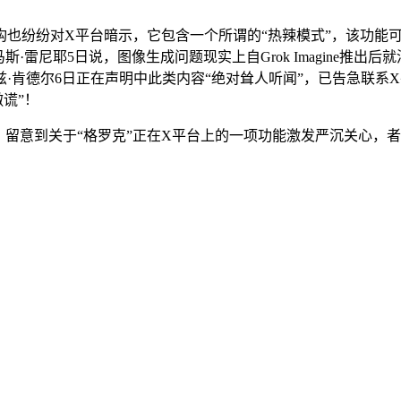
纷纷对X平台暗示，它包含一个所谓的“热辣模式”，该功能可
·雷尼耶5日说，图像生成问题现实上自Grok Imagine推
·肯德尔6日正在声明中此类内容“绝对耸人听闻”，已告急联系
谎”！
留意到关于“格罗克”正在X平台上的一项功能激发严沉关心，