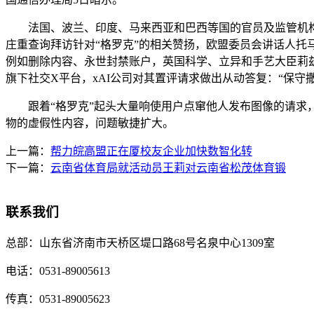
法国、波兰、印度、马来西亚和巴西等国的官员及监管机构也
庄重查询拜访针对“格罗克”的相关赞扬，欧盟委员会讲话人托马斯
例如删除内容、永世封禁账户，英国科学、立异和手艺大臣莉兹
旗下社交X平台，xAI公司对其置评请求做出从动答复：“保守撒
跟着“格罗克”起头大量响使用户点窜他人发布图像的请求，
物的虚假性内容，问题敏捷扩大。
上一篇：
帮力皖高盟正在厦校友企业加快数智化转
下一篇：
云南省体育局就活动员王莉对云南省松茂体育锻
联系我们
总部：
山东省济南市天桥区堤口路68号名泉中心1309室
电话：
0531-89005613
传真：
0531-89005623