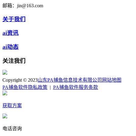
邮箱：
jin@163.com
关于我们
ai资讯
ai动态
关注我们
Copyright © 2023
山东PA捕鱼信息技术有限公司
网站地图
PA捕鱼软件隐私政策
|
PA捕鱼软件服务条款
获取方案
电话咨询