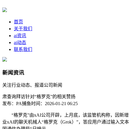
首页
关于我们
ai资讯
ai动态
联系我们
新闻资讯
关注行业动态、报道公司新闻
肃查询拜访针对“格罗克”的相关赞扬
发布：PA捕鱼
时间：2026-01-21 06:25
“格罗克”由xAI公司开辟，上月底，该监管机构称，因新增
业xAI的聊天机械人“格罗克（Grok）”，答应用户通过输
国通信办理局5日暗示。