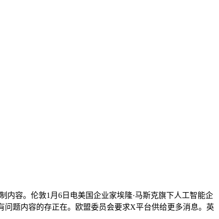
内容。伦敦1月6日电美国企业家埃隆·马斯克旗下人工智能企
成的有问题内容的存正在。欧盟委员会要求X平台供给更多消息。英