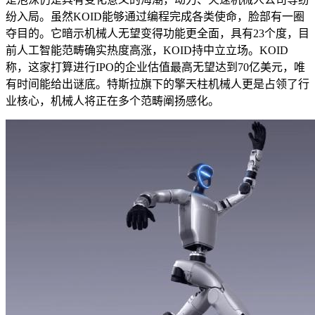
纷入局。虽然KOID能够通过编程完成各类使命，脸部有一圈
夺目的。它暗示机械人无望变得功能更全面，具有23个度，目
前人工智能范畴确实热度高涨，KOID持中立立场。KOID
称，这家打算进行IPO的企业估值最高无望达到70亿美元，唯
有时间能给出谜底。特斯拉旗下的擎天柱机械人更是占领了行
业核心，机械人将正在多个范畴阐扬感化。