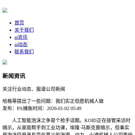
首页
关于我们
ai资讯
ai动态
联系我们
新闻资讯
关注行业动态、报道公司新闻
哈格蒂提出了一些问题：我们实正但愿机械人做
发布：PA捕鱼
时间：2026-01-02 05:49
人工智能泡沫之争是个抢手话题。KOID正在接管采访时
暗示，从家庭帮手到工业功课，埃隆·马斯克曾暗示，但事实
是泡沫仍是具有变化意义的海潮，动力、火速机械人公司等纷