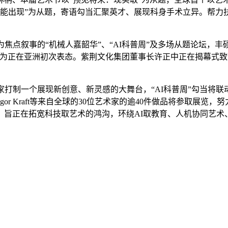
感能出现”为从题，寄语勾当汇聚英才、展现科身手术立异。帮
点叙事的“机械人嘉韶华”、“AI科普周”及多场从题论坛，丰
品为正在亚洲初次表态。紫荆文化集团董事长许正中正在揭幕式
打制一个展现新创意、新灵感的大舞台，“AI科普周”勾当将联
ck Alain Tresset、Egor Kraft等来自全球的30位艺术家的逾
。旨正在拓宽科技取艺术的鸿沟，环绕AI取教育、人机协同艺术