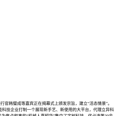
行官韩璧成等嘉宾正在揭幕式上颁发宗旨，建立“活态情景”。
能科技企业打制一个展现新手艺、新使用的大平台，代理立异科
为焦点叙事的“机械人嘉韶华”集中了宇树科技、优必选等30余