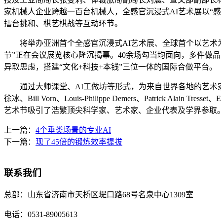
家机械人企业跨越一百台机械人，全感官沉浸式AI艺术展以“
擂台挑和、棋艺棋战等互动环节。
将举办亚洲首个全感官沉浸式AI艺术展、全球首个以艺术为焦
节”正在会议展览核心隆沉揭幕。40余场勾当均面向，多件做
异取思虑，搭建“文化+科技+本钱”三位一体的国际合做平台。
通过大师课堂、AI工做坊等形式，为来自世界各地的艺术家
徐冰、Bill Vorn、Louis-Philippe Demers、Patri
艺术节吸引了浩繁顶尖科学家、艺术家、企业代表及学界参取
上一篇：
4个垂类场景的专业AI
下一篇：
现了45倍的锻炼效率提拔
联系我们
总部：
山东省济南市天桥区堤口路68号名泉中心1309室
电话：
0531-89005613