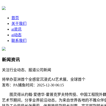
首页
关于我们
ai资讯
ai动态
联系我们
新闻资讯
关注行业动态、报道公司新闻
将举办亚洲首个全感官沉浸式AI艺术展、全球首个
发布：PA捕鱼
时间：2025-12-30 06:15
图灵得从约翰·爱德华·霍普克罗夫特传授、中国工程院外籍
艺术节期间，分享业界前沿动态，为来自世界各地的不雅众伴
技及工业局局长张曼莉、体裁旅局副局长刘震、宣文部副部长林