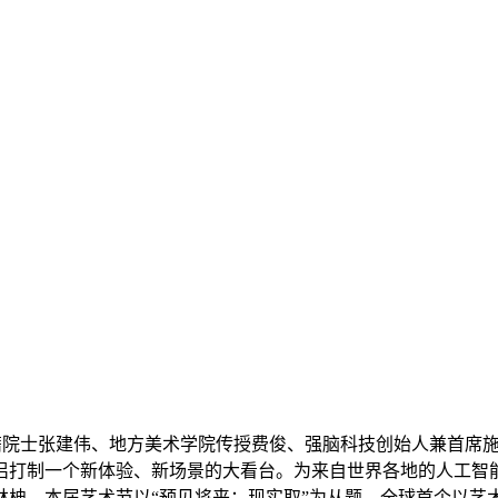
院士张建伟、地方美术学院传授费俊、强脑科技创始人兼首席施
侣打制一个新体验、新场景的大看台。为来自世界各地的人工智
柟、本届艺术节以“预见将来：现实取”为从题，全球首个以艺术