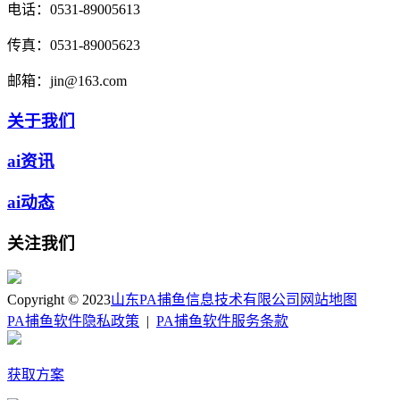
电话：
0531-89005613
传真：
0531-89005623
邮箱：
jin@163.com
关于我们
ai资讯
ai动态
关注我们
Copyright © 2023
山东PA捕鱼信息技术有限公司
网站地图
PA捕鱼软件隐私政策
|
PA捕鱼软件服务条款
获取方案