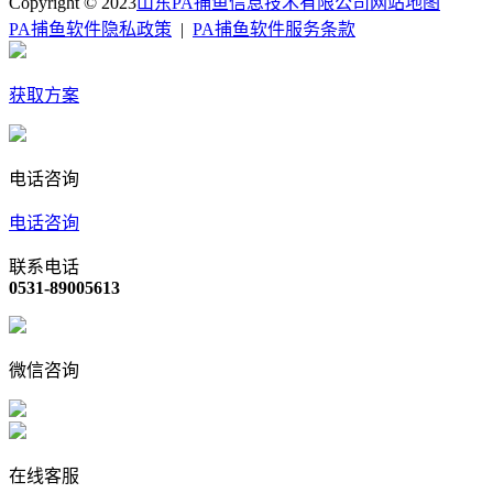
Copyright © 2023
山东PA捕鱼信息技术有限公司
网站地图
PA捕鱼软件隐私政策
|
PA捕鱼软件服务条款
获取方案
电话咨询
电话咨询
联系电话
0531-89005613
微信咨询
在线客服