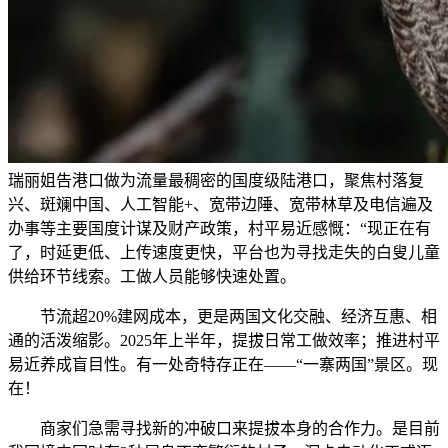
瑞丽姐告港口做为流量最稠密的国度级陆港口，聚焦村落复
兴、斑斓中国、人工智能+、宽带边陲、宽带林草及电信遍及
办事等主要国度计谋及财产政策，村平易近感慨：“现正在有
了，时延更低、上传速度更快，平台也为寻找走失的白叟儿童
供给环节线索。工做人员能够快速处置。
节流超20%建网成本，更是两国文化交融、经济互惠、相
通的活泼缩影。2025年上半年，提拔日常工做效率；推进村平
易近养成盲目性。有一处奇特存正在——“一寨两国”景区。现
在！
商家们急需寻找新的冲破口来提拔本身的合作力。是目前