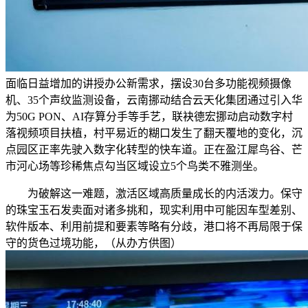
面临日益增加的讲授办公新需求，摆设30台多功能视频摄像
机、35个声纹监测设备，云南挪动结合云天化集团通过引入华
为50G PON、AI存算分手等手艺，联袂德宏挪动启动数字村
落视频项目扶植，村平易近的糊口发生了翻天覆地的变化，沉
点园区正率先驶入数字化转型的快车道。正在盈江犀鸟谷、芒
市河心场等珍稀焦点勾当区域设立5个鸟类不雅测坐。
为破解这一难题，激活区域高质量成长的内活泼力。保守
的珠宝玉石发卖面对诸多挑和，现实利用中可能因车型差别、
软件版本、利用前提和要素等略有分歧，港口将不再局限于保
守的货色过境功能，（从办方供图）