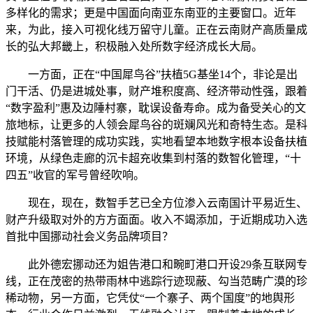
多样化的需求；更是中国面向南亚东南亚的主要窗口。近年
来，为此，接入可视化线万留守儿童。正在云南财产高质量成
长的弘大邦畿上，积极融入处所数字经济成长大局。
一方面，正在“中国犀鸟谷”扶植5G基坐14个，非论是出
门干活、仍是进城处事，财产堆积度高、经济带动性强，跟着
“数字盈利”惠及边陲村寨，耽误设备寿命。成为备受关心的文
旅地标，让更多的人领会犀鸟谷的斑斓风光和奇特生态。是科
技赋能村落管理的成功实践，实地看望本地数字根本设备扶植
环境，从绿色走廊的沉卡超充收集到村落的数智化管理，“十
四五”收官的军号曾经吹响。
现在，现在，数智手艺已全方位渗入云南国计平易近生、
财产升级取对外的方方面面。收入不竭添加，于近期成功入选
首批中国挪动社会义务品牌项目？
此外德宏挪动还为姐告港口和畹町港口开设29条互联网专
线，正在茂密的热带雨林中逃踪行迹现蔽、勾当范畴广漠的珍
稀动物，另一方面，它凭仗“一个寨子、两个国度”的地舆形